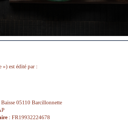
e ») est édité par :
Baisse 05110 Barcillonnette
AP
ire
: FR19932224678
@gmail.com