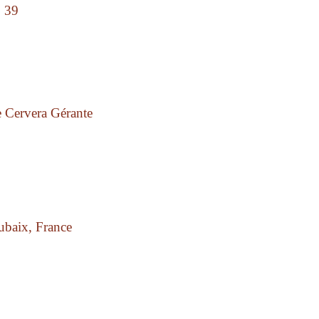
2 39
de Cervera Gérante
ubaix, France
com