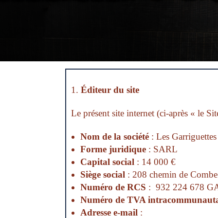
Éditeur du site
Le présent site internet (ci-après « le Sit
Nom de la société
: Les Garriguettes
Forme juridique
: SARL
Capital social
: 14 000 €
Siège social
: 208 chemin de Combe 
Numéro de RCS
: 932 224 678 G
Numéro de TVA intracommunauta
Adresse e-mail
:
lesgarriguettes05